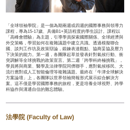
「全球領袖學院」是一個為期兩週或四週的國際事務與領導力
課程，專為15-17歲、具備B1+英語程度的學生設計。課程以
「高峰會體驗」為主題，引導學員探索國際關係、全球經濟與
外交策略，學習如何在複雜議題中建立共識。透過模擬聯合
國、談判工作坊及政策辯論，鍛鍊表達觀點、協商妥協及壓力
下決策的能力。第一週，各團隊起草並發表針對氣候行動、衝
突調解等全球挑戰的政策宣言。第二週「跨學科終極挑戰」，
學員將與商業、醫學及法律學院同儕聯手，應對氣候移民、大
流行應對或人工智能倫理等複雜議題。最終在「牛津全球解決
方案論壇」上，各團隊以世界領袖簡報形式展示綜合解決方
案。這不僅是學習國際事務的旅程，更是培養全球視野、跨學
科協作與溝通自信的難忘體驗。
法學院 (Faculty of Law)