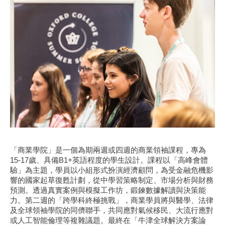
「商業學院」是一個為期兩週或四週的商業領袖課程，專為
15-17歲、具備B1+英語程度的學生設計。課程以「高峰會體
驗」為主題，學員以小組形式扮演經濟顧問，為受金融危機影
響的國家起草復甦計劃，從中學習策略制定、市場分析與財務
預測。透過真實案例與模擬工作坊，鍛鍊數據解讀與決策能
力。第二週的「跨學科終極挑戰」，商業學員將與醫學、法律
及全球領袖學院的同儕聯手，共同應對氣候移民、大流行應對
或人工智能倫理等複雜議題。最終在「牛津全球解決方案論