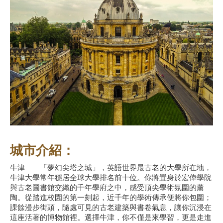
城市介紹：
牛津——「夢幻尖塔之城」，英語世界最古老的大學所在地，
牛津大學常年穩居全球大學排名前十位。你將置身於宏偉學院
與古老圖書館交織的千年學府之中，感受頂尖學術氛圍的薰
陶。從踏進校園的第一刻起，近千年的學術傳承便將你包圍；
課餘漫步街頭，隨處可見的古老建築與書卷氣息，讓你沉浸在
這座活著的博物館裡。選擇牛津，你不僅是來學習，更是走進