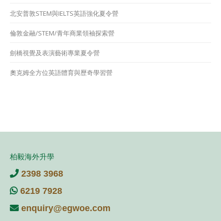
北安普敦STEM與IELTS英語強化夏令營
倫敦金融∕STEM∕青年商業領袖探索營
劍橋視覺及表演藝術專業夏令營
奧克姆全方位英語體育與歷奇學習營
柏毅海外升學
2398 3968
6219 7928
enquiry@egwoe.com