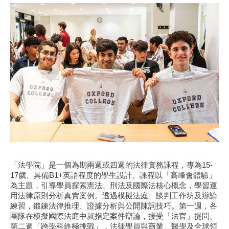
「法學院」是一個為期兩週或四週的法律實務課程，專為15-
17歲、具備B1+英語程度的學生設計。課程以「高峰會體驗」
為主題，引導學員探索憲法、刑法及國際法核心概念，學習運
用法律原則分析真實案例。透過模擬法庭、談判工作坊及辯論
練習，鍛鍊法律推理、證據分析與公開陳詞技巧。第一週，各
團隊在模擬國際法庭中就指定案件辯論，接受「法官」提問。
第二週「跨學科終極挑戰」，法律學員與商業、醫學及全球領