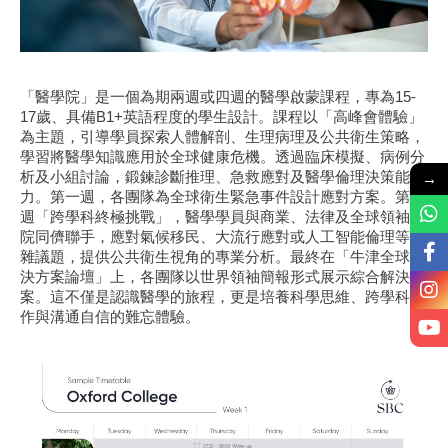
「醫學院」是一個為期兩週或四週的醫學啟蒙課程，專為15-
17歲、具備B1+英語程度的學生設計。課程以「高峰會體驗」
為主題，引導學員探索人體解剖、生理病理及公共衛生策略，
學習將醫學知識應用於全球健康危機。透過臨床模擬、病例分
→
析及小組討論，鍛鍊診斷推理、急救應對及醫學倫理決策能
力。第一週，各團隊為全球衛生緊急事件設計應對方案。第二
週「跨學科終極挑戰」，醫學學員與商業、法律及全球領袖學
院同儕聯手，應對氣候移民、大流行應對或人工智能倫理等複
雜議題，提供公共衛生視角的專業分析。最終在「牛津全球解
決方案論壇」上，各團隊以世界領袖簡報形式展示綜合解決方
案。這不僅是認識醫學的旅程，更是培養科學思維、跨學科協
作與溝通自信的難忘體驗。