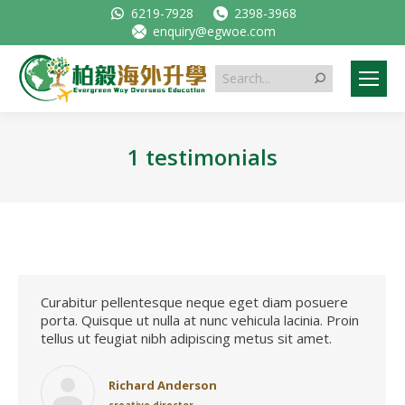
6219-7928
2398-3968
enquiry@egwoe.com
Search:
1 testimonials
Curabitur pellentesque neque eget diam posuere
porta. Quisque ut nulla at nunc vehicula lacinia. Proin
tellus ut feugiat nibh adipiscing metus sit amet.
Richard Anderson
creative director